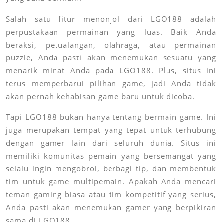
Salah satu fitur menonjol dari LGO188 adalah
perpustakaan permainan yang luas. Baik Anda
beraksi, petualangan, olahraga, atau permainan
puzzle, Anda pasti akan menemukan sesuatu yang
menarik minat Anda pada LGO188. Plus, situs ini
terus memperbarui pilihan game, jadi Anda tidak
akan pernah kehabisan game baru untuk dicoba.
Tapi LGO188 bukan hanya tentang bermain game. Ini
juga merupakan tempat yang tepat untuk terhubung
dengan gamer lain dari seluruh dunia. Situs ini
memiliki komunitas pemain yang bersemangat yang
selalu ingin mengobrol, berbagi tip, dan membentuk
tim untuk game multipemain. Apakah Anda mencari
teman gaming biasa atau tim kompetitif yang serius,
Anda pasti akan menemukan gamer yang berpikiran
sama di LGO188.