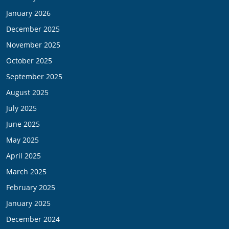
January 2026
December 2025
November 2025
October 2025
September 2025
August 2025
July 2025
June 2025
May 2025
April 2025
March 2025
February 2025
January 2025
December 2024