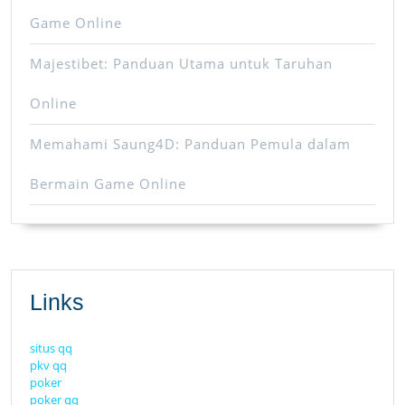
Game Online
Majestibet: Panduan Utama untuk Taruhan
Online
Memahami Saung4D: Panduan Pemula dalam
Bermain Game Online
Links
situs qq
pkv qq
poker
poker qq