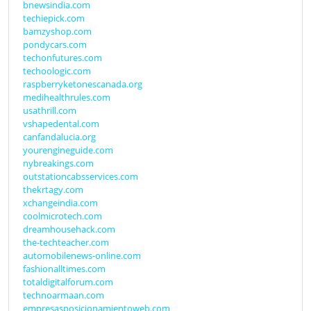
bnewsindia.com
techiepick.com
bamzyshop.com
pondycars.com
techonfutures.com
techoologic.com
raspberryketonescanada.org
medihealthrules.com
usathrill.com
vshapedental.com
canfandalucia.org
yourengineguide.com
nybreakings.com
outstationcabsservices.com
thekrtagy.com
xchangeindia.com
coolmicrotech.com
dreamhousehack.com
the-techteacher.com
automobilenews-online.com
fashionalltimes.com
totaldigitalforum.com
technoarmaan.com
empresasposicionamientoweb.com