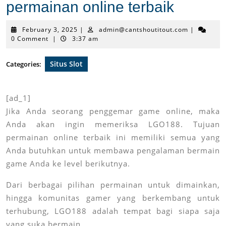
permainan online terbaik
February
admin@cant
February 3, 2025
|
admin@cantshoutitout.com
|
3,
0 Comment
|
3:37 am
2025
Situs Slot
Categories:
[ad_1]
Jika Anda seorang penggemar game online, maka
Anda akan ingin memeriksa LGO188. Tujuan
permainan online terbaik ini memiliki semua yang
Anda butuhkan untuk membawa pengalaman bermain
game Anda ke level berikutnya.
Dari berbagai pilihan permainan untuk dimainkan,
hingga komunitas gamer yang berkembang untuk
terhubung, LGO188 adalah tempat bagi siapa saja
yang suka bermain.