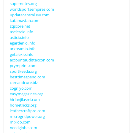
supernotes.org
worldsportsempires.com
updatecentral360.com
katamastah.com
zqscore.net
aseleraio.info
asticio.info
egardenio.info
arxteamio.info
getalexio.info
accountaudittaxcon.com
prymprint.com
sportkeeda.org
besttimespend.com
careandcure.biz
cogniyo.com
easymagazines.org
hirfanjilasmi.com
hometricks.org
leathercraftpro.com
microgridpower.org
mixiqo.com
needglobe.com