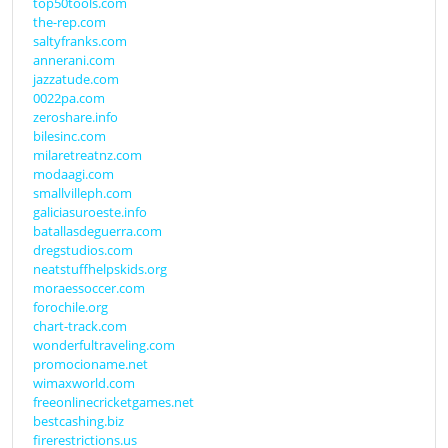
top50tools.com
the-rep.com
saltyfranks.com
annerani.com
jazzatude.com
0022pa.com
zeroshare.info
bilesinc.com
milaretreatnz.com
modaagi.com
smallvilleph.com
galiciasuroeste.info
batallasdeguerra.com
dregstudios.com
neatstuffhelpskids.org
moraessoccer.com
forochile.org
chart-track.com
wonderfultraveling.com
promocioname.net
wimaxworld.com
freeonlinecricketgames.net
bestcashing.biz
firerestrictions.us