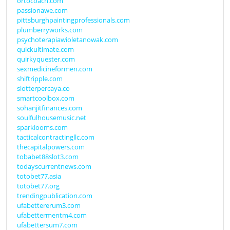
ortocoach.com
passionawe.com
pittsburghpaintingprofessionals.com
plumberryworks.com
psychoterapiawioletanowak.com
quickultimate.com
quirkyquester.com
sexmedicineformen.com
shiftripple.com
slotterpercaya.co
smartcoolbox.com
sohanjitfinances.com
soulfulhousemusic.net
sparklooms.com
tacticalcontractingllc.com
thecapitalpowers.com
tobabet88slot3.com
todayscurrentnews.com
totobet77.asia
totobet77.org
trendingpublication.com
ufabettererum3.com
ufabettermentm4.com
ufabettersum7.com