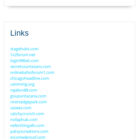
Links
stagehubs.com
1x2forum.net
login99bet.com
secretcourtesans.com
onlinebahisforum1.com
chicagoheadline.com
camming.org
rajalion88.com
goupuntacana.com
riversedgepark.com
zaseez.com
catchycrunch.com
nofaphub.com
nefertitingalls.com
patsyscreations.com
income4proof.com