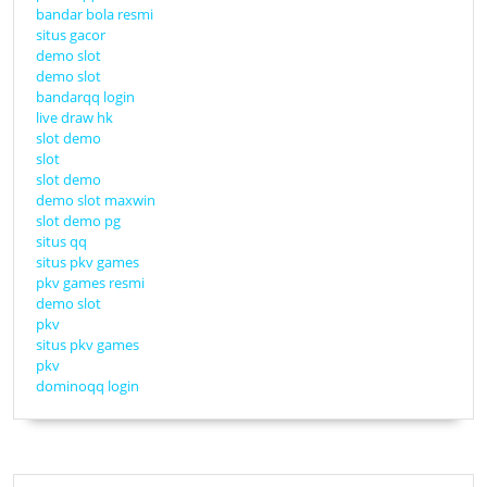
bandar bola resmi
situs gacor
demo slot
demo slot
bandarqq login
live draw hk
slot demo
slot
slot demo
demo slot maxwin
slot demo pg
situs qq
situs pkv games
pkv games resmi
demo slot
pkv
situs pkv games
pkv
dominoqq login