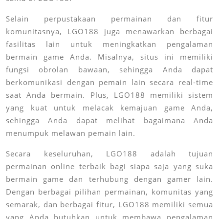
Selain perpustakaan permainan dan fitur
komunitasnya, LGO188 juga menawarkan berbagai
fasilitas lain untuk meningkatkan pengalaman
bermain game Anda. Misalnya, situs ini memiliki
fungsi obrolan bawaan, sehingga Anda dapat
berkomunikasi dengan pemain lain secara real-time
saat Anda bermain. Plus, LGO188 memiliki sistem
yang kuat untuk melacak kemajuan game Anda,
sehingga Anda dapat melihat bagaimana Anda
menumpuk melawan pemain lain.
Secara keseluruhan, LGO188 adalah tujuan
permainan online terbaik bagi siapa saja yang suka
bermain game dan terhubung dengan gamer lain.
Dengan berbagai pilihan permainan, komunitas yang
semarak, dan berbagai fitur, LGO188 memiliki semua
yang Anda butuhkan untuk membawa pengalaman