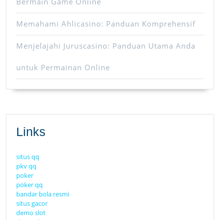
Bermain Game Online
Memahami Ahlicasino: Panduan Komprehensif
Menjelajahi Juruscasino: Panduan Utama Anda
untuk Permainan Online
Links
situs qq
pkv qq
poker
poker qq
bandar bola resmi
situs gacor
demo slot