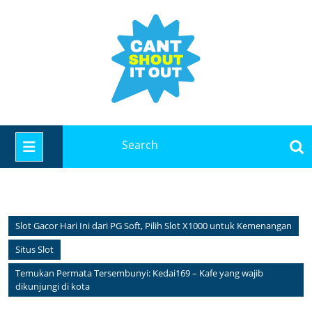
Skip
to
content
Search
Open
for:
Button
Slot Gacor Hari Ini dari PG Soft, Pilih Slot X1000 untuk Kemenangan
Situs Slot
Temukan Permata Tersembunyi: Kedai169 – Kafe yang wajib
dikunjungi di kota