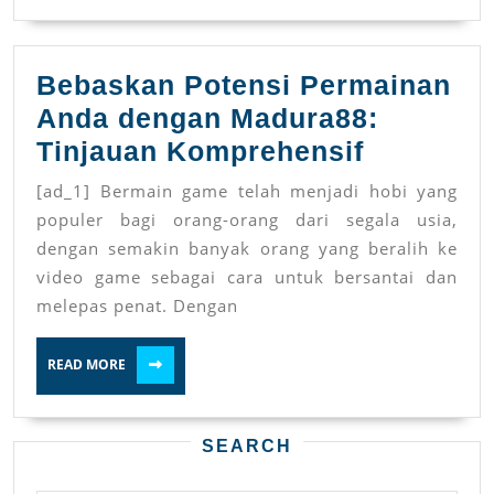
Bebaskan Potensi Permainan
Anda dengan Madura88:
Bebaska
Tinjauan Komprehensif
Potensi
[ad_1] Bermain game telah menjadi hobi yang
Permain
populer bagi orang-orang dari segala usia,
Anda
dengan semakin banyak orang yang beralih ke
video game sebagai cara untuk bersantai dan
dengan
melepas penat. Dengan
Madura8
Tinjauan
READ
READ MORE
MORE
Kompreh
SEARCH