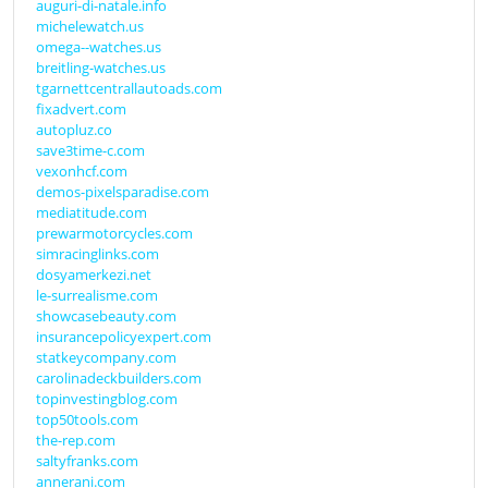
auguri-di-natale.info
michelewatch.us
omega--watches.us
breitling-watches.us
tgarnettcentrallautoads.com
fixadvert.com
autopluz.co
save3time-c.com
vexonhcf.com
demos-pixelsparadise.com
mediatitude.com
prewarmotorcycles.com
simracinglinks.com
dosyamerkezi.net
le-surrealisme.com
showcasebeauty.com
insurancepolicyexpert.com
statkeycompany.com
carolinadeckbuilders.com
topinvestingblog.com
top50tools.com
the-rep.com
saltyfranks.com
annerani.com