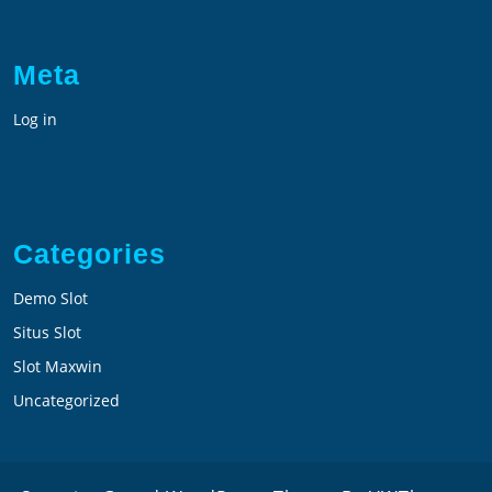
Meta
Log in
Categories
Demo Slot
Situs Slot
Slot Maxwin
Uncategorized