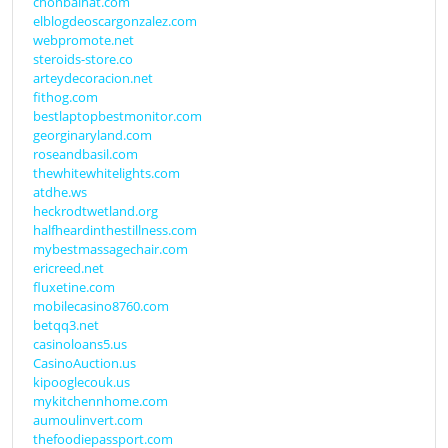
chonbaihat.com
elblogdeoscargonzalez.com
webpromote.net
steroids-store.co
arteydecoracion.net
fithog.com
bestlaptopbestmonitor.com
georginaryland.com
roseandbasil.com
thewhitewhitelights.com
atdhe.ws
heckrodtwetland.org
halfheardinthestillness.com
mybestmassagechair.com
ericreed.net
fluxetine.com
mobilecasino8760.com
betqq3.net
casinoloans5.us
CasinoAuction.us
kipooglecouk.us
mykitchennhome.com
aumoulinvert.com
thefoodiepassport.com