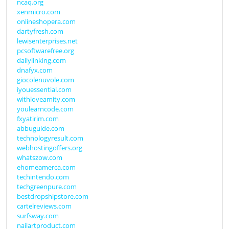
ncaq.org
xenmicro.com
onlineshopera.com
dartyfresh.com
lewisenterprises.net
pcsoftwarefree.org
dailylinking.com
dnafyx.com
giocolenuvole.com
iyouessential.com
withloveamity.com
youlearncode.com
fxyatirim.com
abbuguide.com
technologyresult.com
webhostingoffers.org
whatszow.com
ehomeamerca.com
techintendo.com
techgreenpure.com
bestdropshipstore.com
cartelreviews.com
surfsway.com
nailartproduct.com