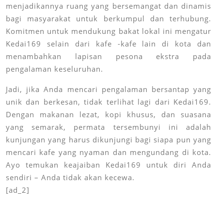
menjadikannya ruang yang bersemangat dan dinamis
bagi masyarakat untuk berkumpul dan terhubung.
Komitmen untuk mendukung bakat lokal ini mengatur
Kedai169 selain dari kafe -kafe lain di kota dan
menambahkan lapisan pesona ekstra pada
pengalaman keseluruhan.
Jadi, jika Anda mencari pengalaman bersantap yang
unik dan berkesan, tidak terlihat lagi dari Kedai169.
Dengan makanan lezat, kopi khusus, dan suasana
yang semarak, permata tersembunyi ini adalah
kunjungan yang harus dikunjungi bagi siapa pun yang
mencari kafe yang nyaman dan mengundang di kota.
Ayo temukan keajaiban Kedai169 untuk diri Anda
sendiri – Anda tidak akan kecewa.
[ad_2]
Post