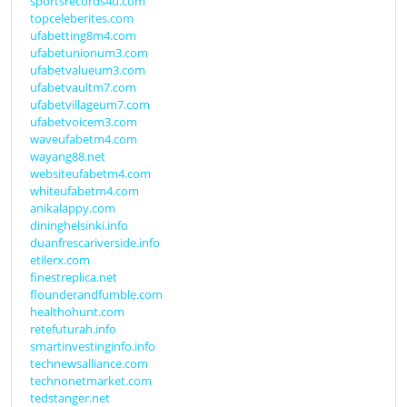
sportsrecords4u.com
topceleberites.com
ufabetting8m4.com
ufabetunionum3.com
ufabetvalueum3.com
ufabetvaultm7.com
ufabetvillageum7.com
ufabetvoicem3.com
waveufabetm4.com
wayang88.net
websiteufabetm4.com
whiteufabetm4.com
anikalappy.com
dininghelsinki.info
duanfrescariverside.info
etilerx.com
finestreplica.net
flounderandfumble.com
healthohunt.com
retefuturah.info
smartinvestinginfo.info
technewsalliance.com
technonetmarket.com
tedstanger.net