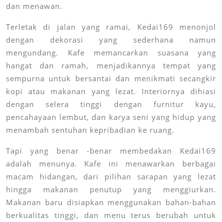
dan menawan.
Terletak di jalan yang ramai, Kedai169 menonjol
dengan dekorasi yang sederhana namun
mengundang. Kafe memancarkan suasana yang
hangat dan ramah, menjadikannya tempat yang
sempurna untuk bersantai dan menikmati secangkir
kopi atau makanan yang lezat. Interiornya dihiasi
dengan selera tinggi dengan furnitur kayu,
pencahayaan lembut, dan karya seni yang hidup yang
menambah sentuhan kepribadian ke ruang.
Tapi yang benar -benar membedakan Kedai169
adalah menunya. Kafe ini menawarkan berbagai
macam hidangan, dari pilihan sarapan yang lezat
hingga makanan penutup yang menggiurkan.
Makanan baru disiapkan menggunakan bahan-bahan
berkualitas tinggi, dan menu terus berubah untuk