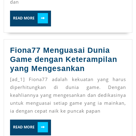
dan
ke
dalam
READ
READ MORE
MORE
proses
kreatif
mereka
Fiona77 Menguasai Dunia
Game dengan Keterampilan
Fiona77
yang Mengesankan
Menguasai
[ad_1] Fiona77 adalah kekuatan yang harus
Dunia
diperhitungkan di dunia game. Dengan
Game
keahliannya yang mengesankan dan dedikasinya
untuk menguasai setiap game yang ia mainkan,
dengan
ia dengan cepat naik ke puncak papan
Keterampilan
yang
READ
READ MORE
MORE
Mengesanka