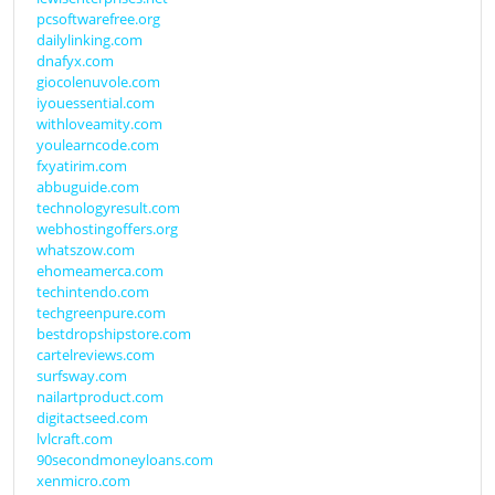
pcsoftwarefree.org
dailylinking.com
dnafyx.com
giocolenuvole.com
iyouessential.com
withloveamity.com
youlearncode.com
fxyatirim.com
abbuguide.com
technologyresult.com
webhostingoffers.org
whatszow.com
ehomeamerca.com
techintendo.com
techgreenpure.com
bestdropshipstore.com
cartelreviews.com
surfsway.com
nailartproduct.com
digitactseed.com
lvlcraft.com
90secondmoneyloans.com
xenmicro.com