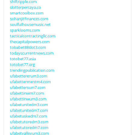
shiftripple.com
slotterpercaya.co
smartcoolbox.com
sohanjitfinances.com
soulfulhousemusic.net
sparklooms.com
tacticalcontractingllc.com
thecapitalpowers.com
tobabet88slot3.com
todayscurrentnews.com
totobet77.asia
totobet77.org
trendingpublication.com
ufabettererum3.com
ufabettermentm4.com
ufabettersum7.com
ufabettinwm7.com
ufabettinwum3.com
ufabetunitedm3.com
ufabetunitedm7.com
ufabetuskedm7.com
ufabetutoredm3.com
ufabetutoredm7.com
ufabetvalleyum3.com