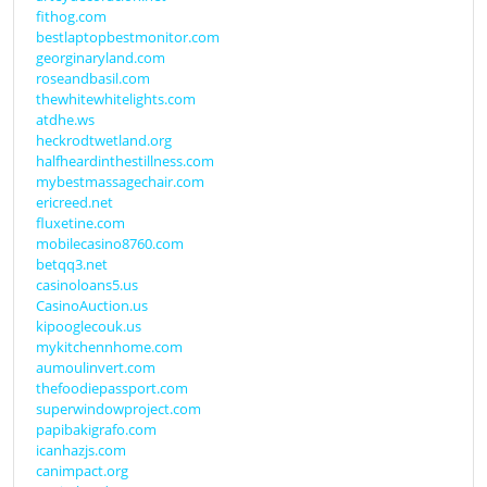
fithog.com
bestlaptopbestmonitor.com
georginaryland.com
roseandbasil.com
thewhitewhitelights.com
atdhe.ws
heckrodtwetland.org
halfheardinthestillness.com
mybestmassagechair.com
ericreed.net
fluxetine.com
mobilecasino8760.com
betqq3.net
casinoloans5.us
CasinoAuction.us
kipooglecouk.us
mykitchennhome.com
aumoulinvert.com
thefoodiepassport.com
superwindowproject.com
papibakigrafo.com
icanhazjs.com
canimpact.org