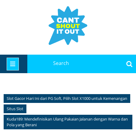
Skip
to
content
Search
Open
for:
Button
Slot Gacor Hari Ini dari PG Soft, Pilih Slot X1000 untuk Kemenangan
Situs Slot
Kuda189: Mendefinisikan Ulang Pakaian Jalanan dengan Warna dan
Pola yang Berani