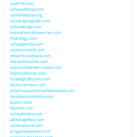
usathrill.com
vshapedental.com
canfandalucia.org
yourengineguide.com
nybreakings.com
outstationcabsservices.com
thekrtagy.com
xchangeindia.com
coolmicrotech.com
dreamhousehack.com
the-techteacher.com
automobilenews-online.com
fashionalltimes.com
totaldigitalforum.com
technoarmaan.com
empresasposicionamientoweb.com
tonybestcosmetics.com
buzznc.com
fxjoiner.com
skinbykindra.com
alltherageface.com
codenational.com
progameexplorer.com
rockislandroastery.com