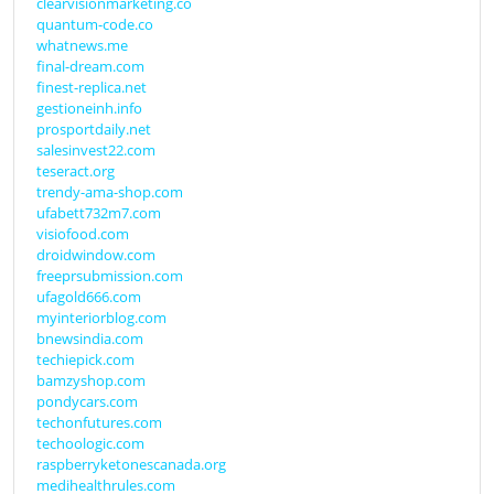
clearvisionmarketing.co
quantum-code.co
whatnews.me
final-dream.com
finest-replica.net
gestioneinh.info
prosportdaily.net
salesinvest22.com
teseract.org
trendy-ama-shop.com
ufabett732m7.com
visiofood.com
droidwindow.com
freeprsubmission.com
ufagold666.com
myinteriorblog.com
bnewsindia.com
techiepick.com
bamzyshop.com
pondycars.com
techonfutures.com
techoologic.com
raspberryketonescanada.org
medihealthrules.com