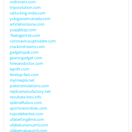
rodrovers.com
tripssolution.com
satta-king-india.com
yukigassencanada.com
articlehorizone.com
yuqqbbzp.com
7betagents6.com
coronavirusuptodate.com
crackinstreams.com
gadgetspak.com
gearsngadget.com
hireseodoctor.com
lapsfit.com
levelup-fast.com
mytreepla.net
pokersimulations.com
replicamanufactory.net
rezultate-loto.info
splendifulous.com
sportsrecords4u.com
topceleberites.com
ufabetting8m4.com
ufabetunionum3.com
ufabetvalueum3.com