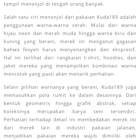
tampil menonjol di tengah orang banyak.
Salah satu ciri menonjol dari pakaian Kuda189 adalah
penggunaan warna-warna cerah. Mulai dari warna
hijau neon dan merah muda hingga warna biru dan
kuning yang berani, merek ini menganut gagasan
bahwa fesyen harus menyenangkan dan ekspresif.
Hal ini terlihat dari rangkaian t-shirt, hoodies, dan
jaket mereka yang menampilkan kombinasi warna
mencolok yang pasti akan menarik perhatian.
Selain pilihan warnanya yang berani, Kuda189 juga
memasukkan pola rumit ke dalam desainnya. Dari
bentuk geometris hingga grafik abstrak, setiap
koleksinya merupakan karya seni tersendiri.
Perhatian terhadap detail ini membedakan merek ini
dari merek lain di industri pakaian jalanan,
menjadikan pakaian mereka wajib dimiliki oleh