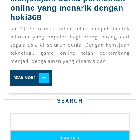
online yang menarik dengan
Menjelajahi
hoki368
dunia
[ad_1] Permainan online telah menjadi bentuk
permainan
hiburan yang populer bagi orang -orang dari
online
segala usia di seluruh dunia. Dengan kemajuan
teknologi, game online telah berkembang
yang
menjadi pengalaman yang dinamis dan
menarik
dengan
READ
READ MORE
MORE
hoki368
SEARCH
Search