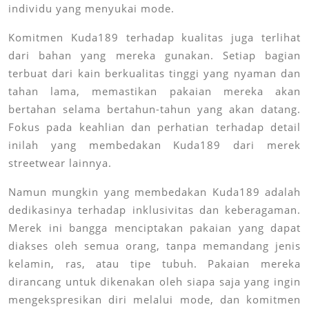
individu yang menyukai mode.
Komitmen Kuda189 terhadap kualitas juga terlihat
dari bahan yang mereka gunakan. Setiap bagian
terbuat dari kain berkualitas tinggi yang nyaman dan
tahan lama, memastikan pakaian mereka akan
bertahan selama bertahun-tahun yang akan datang.
Fokus pada keahlian dan perhatian terhadap detail
inilah yang membedakan Kuda189 dari merek
streetwear lainnya.
Namun mungkin yang membedakan Kuda189 adalah
dedikasinya terhadap inklusivitas dan keberagaman.
Merek ini bangga menciptakan pakaian yang dapat
diakses oleh semua orang, tanpa memandang jenis
kelamin, ras, atau tipe tubuh. Pakaian mereka
dirancang untuk dikenakan oleh siapa saja yang ingin
mengekspresikan diri melalui mode, dan komitmen