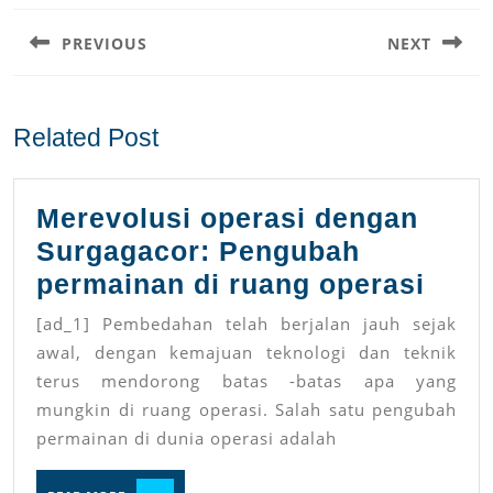
navigation
PREVIOUS
NEXT
Previous
Next
post:
post:
Related Post
Merevolusi operasi dengan
Surgagacor: Pengubah
Mere
permainan di ruang operasi
oper
[ad_1] Pembedahan telah berjalan jauh sejak
deng
awal, dengan kemajuan teknologi dan teknik
Surg
terus mendorong batas -batas apa yang
mungkin di ruang operasi. Salah satu pengubah
Pen
permainan di dunia operasi adalah
perm
di
READ