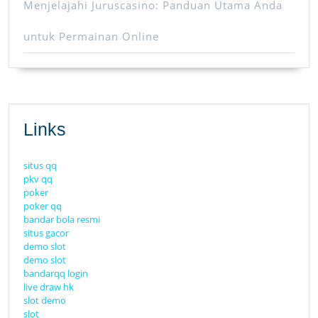
Menjelajahi Juruscasino: Panduan Utama Anda
untuk Permainan Online
Links
situs qq
pkv qq
poker
poker qq
bandar bola resmi
situs gacor
demo slot
demo slot
bandarqq login
live draw hk
slot demo
slot