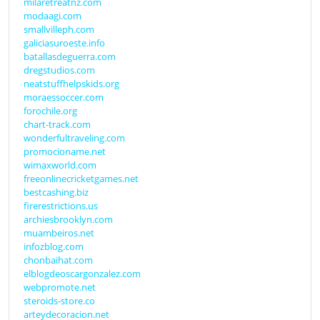
milaretreatnz.com
modaagi.com
smallvilleph.com
galiciasuroeste.info
batallasdeguerra.com
dregstudios.com
neatstuffhelpskids.org
moraessoccer.com
forochile.org
chart-track.com
wonderfultraveling.com
promocioname.net
wimaxworld.com
freeonlinecricketgames.net
bestcashing.biz
firerestrictions.us
archiesbrooklyn.com
muambeiros.net
infozblog.com
chonbaihat.com
elblogdeoscargonzalez.com
webpromote.net
steroids-store.co
arteydecoracion.net