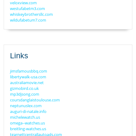
veloxview.com
westufabetm3.com
whiskeybrothersllc.com
wildufabetum7.com
Links
jimsfamousbbq.com
libertywalk-usa.com
australiamovie.net
gizmobird.co.uk
mp3djsong.com
coursdanglaistoulouse.com
neptunuslex.com
auguri-di-natale.info
michelewatch.us
omega--watches.us
breitling-watches.us
tgarnettcentrallautoads.com