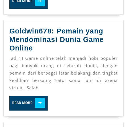
READ MORE
MORE
ruan
oper
Goldwin678: Pemain yang
Mendominasi Dunia Game
Goldwin678:
Online
Pemain
[ad_1] Game online telah menjadi hobi populer
yang
bagi banyak orang di seluruh dunia, dengan
Mendominasi
pemain dari berbagai latar belakang dan tingkat
keahlian bersaing satu sama lain di arena
Dunia
virtual. Salah
Game
Online
READ
READ MORE
MORE