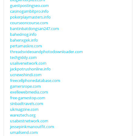
guestpostingseo.com
casinogambitpro.info
pokerplaymasters.info
courseoncourse.com
bantinbatdongsan247.com
bahednog.info
bahenxgek.info
pertamaskre.com
threadsvideoandphotodownloader.com
techgiddy.com
usalivenetwork.com
jackpotrushonline.info
ucnewshindi.com
freecellphonedatabase.com
gamersrope.com
exellewebmedia.com
free-gamestop.com
sinbadtravels.com
ukmagzine.com
wareztech.org
usabestnetwork.com
jessepinkmanoutfit.com
umailsend.com