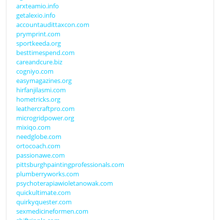
arxteamio.info
getalexio.info
accountaudittaxcon.com
prymprint.com
sportkeeda.org
besttimespend.com
careandcure.biz
cogniyo.com
easymagazines.org
hirfanjilasmi.com
hometricks.org
leathercraftpro.com
microgridpower.org
mixiqo.com
needglobe.com
ortocoach.com
passionawe.com
pittsburghpaintingprofessionals.com
plumberryworks.com
psychoterapiawioletanowak.com
quickultimate.com
quirkyquester.com
sexmedicineformen.com