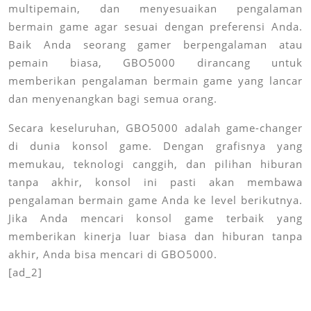
multipemain, dan menyesuaikan pengalaman
bermain game agar sesuai dengan preferensi Anda.
Baik Anda seorang gamer berpengalaman atau
pemain biasa, GBO5000 dirancang untuk
memberikan pengalaman bermain game yang lancar
dan menyenangkan bagi semua orang.
Secara keseluruhan, GBO5000 adalah game-changer
di dunia konsol game. Dengan grafisnya yang
memukau, teknologi canggih, dan pilihan hiburan
tanpa akhir, konsol ini pasti akan membawa
pengalaman bermain game Anda ke level berikutnya.
Jika Anda mencari konsol game terbaik yang
memberikan kinerja luar biasa dan hiburan tanpa
akhir, Anda bisa mencari di GBO5000.
[ad_2]
Post