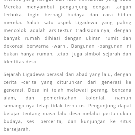
Mereka menyambut pengunjung dengan tangan
terbuka, ingin berbagi budaya dan cara hidup
mereka. Salah satu aspek Ligadewa yang paling
mencolok adalah arsitektur tradisionalnya, dengan
banyak rumah dihiasi dengan ukiran rumit dan
dekorasi berwarna -warni. Bangunan -bangunan ini
bukan hanya rumah, tetapi juga simbol sejarah dan
identitas desa.
Sejarah Ligadewa berasal dari abad yang lalu, dengan
cerita -cerita yang diturunkan dari generasi ke
generasi. Desa ini telah melewati perang, bencana
alam, dan pemerintahan kolonial, namun
semangatnya tetap tidak terputus. Pengunjung dapat
belajar tentang masa lalu desa melalui pertunjukan
budaya, sesi bercerita, dan kunjungan ke situs
bersejarah.