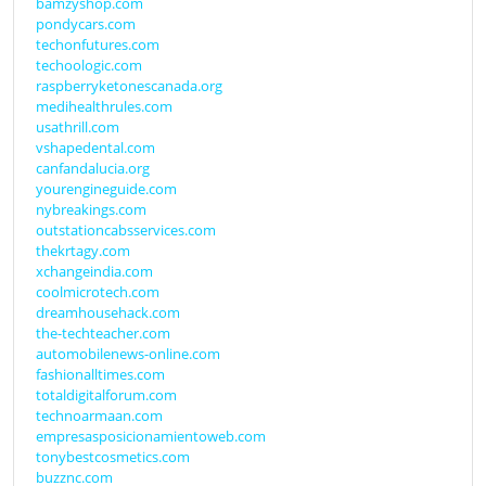
bamzyshop.com
pondycars.com
techonfutures.com
techoologic.com
raspberryketonescanada.org
medihealthrules.com
usathrill.com
vshapedental.com
canfandalucia.org
yourengineguide.com
nybreakings.com
outstationcabsservices.com
thekrtagy.com
xchangeindia.com
coolmicrotech.com
dreamhousehack.com
the-techteacher.com
automobilenews-online.com
fashionalltimes.com
totaldigitalforum.com
technoarmaan.com
empresasposicionamientoweb.com
tonybestcosmetics.com
buzznc.com