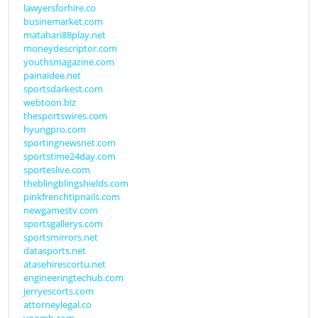
lawyersforhire.co
businemarket.com
matahari88play.net
moneydescriptor.com
youthsmagazine.com
painaidee.net
sportsdarkest.com
webtoon.biz
thesportswires.com
hyungpro.com
sportingnewsnet.com
sportstime24day.com
sporteslive.com
theblingblingshields.com
pinkfrenchtipnails.com
newgamestv.com
sportsgallerys.com
sportsmirrors.net
datasports.net
atasehirescortu.net
engineeringtechub.com
jerryescorts.com
attorneylegal.co
voomb.com