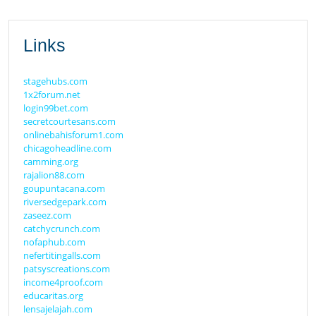
Links
stagehubs.com
1x2forum.net
login99bet.com
secretcourtesans.com
onlinebahisforum1.com
chicagoheadline.com
camming.org
rajalion88.com
goupuntacana.com
riversedgepark.com
zaseez.com
catchycrunch.com
nofaphub.com
nefertitingalls.com
patsyscreations.com
income4proof.com
educaritas.org
lensajelajah.com