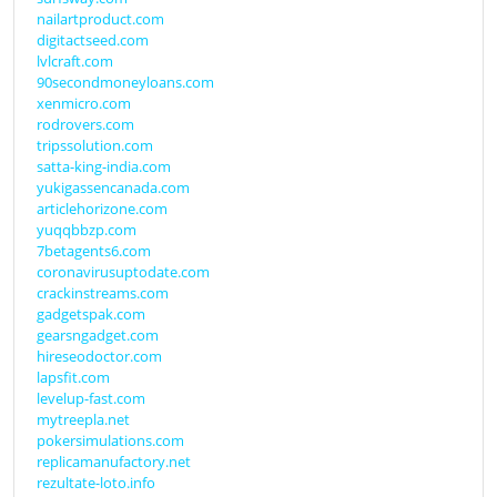
nailartproduct.com
digitactseed.com
lvlcraft.com
90secondmoneyloans.com
xenmicro.com
rodrovers.com
tripssolution.com
satta-king-india.com
yukigassencanada.com
articlehorizone.com
yuqqbbzp.com
7betagents6.com
coronavirusuptodate.com
crackinstreams.com
gadgetspak.com
gearsngadget.com
hireseodoctor.com
lapsfit.com
levelup-fast.com
mytreepla.net
pokersimulations.com
replicamanufactory.net
rezultate-loto.info