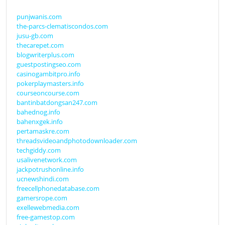
punjwanis.com
the-parcs-clematiscondos.com
jusu-gb.com
thecarepet.com
blogwriterplus.com
guestpostingseo.com
casinogambitpro.info
pokerplaymasters.info
courseoncourse.com
bantinbatdongsan247.com
bahednog.info
bahenxgek.info
pertamaskre.com
threadsvideoandphotodownloader.com
techgiddy.com
usalivenetwork.com
jackpotrushonline.info
ucnewshindi.com
freecellphonedatabase.com
gamersrope.com
exellewebmedia.com
free-gamestop.com