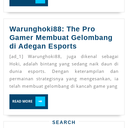
MORE
Warunghoki88: The Pro
Gamer Membuat Gelombang
Warunghoki88
di Adegan Esports
The
[ad_1] Warunghoki88, juga dikenal sebagai
Pro
Hoki, adalah bintang yang sedang naik daun di
Gamer
dunia esports. Dengan keterampilan dan
permainan strategisnya yang mengesankan, ia
Membuat
telah membuat gelombang di kancah game yang
Gelombang
di
READ
READ MORE
MORE
Adegan
Esports
SEARCH