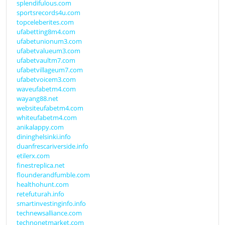
splendifulous.com
sportsrecords4u.com
topceleberites.com
ufabetting8m4.com
ufabetunionum3.com
ufabetvalueum3.com
ufabetvaultm7.com
ufabetvillageum7.com
ufabetvoicem3.com
waveufabetm4.com
wayang88.net
websiteufabetm4.com
whiteufabetm4.com
anikalappy.com
dininghelsinki.info
duanfrescariverside.info
etilerx.com
finestreplica.net
flounderandfumble.com
healthohunt.com
retefuturah.info
smartinvestinginfo.info
technewsalliance.com
technonetmarket.com