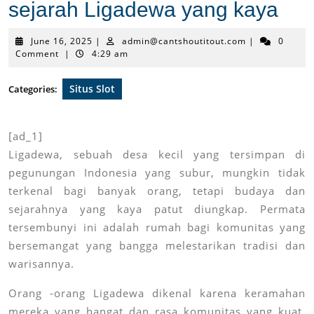
sejarah Ligadewa yang kaya
June
admin@cantsho
June 16, 2025
|
admin@cantshoutitout.com
|
0
16,
Comment
|
4:29 am
2025
Situs Slot
Categories:
[ad_1]
Ligadewa, sebuah desa kecil yang tersimpan di
pegunungan Indonesia yang subur, mungkin tidak
terkenal bagi banyak orang, tetapi budaya dan
sejarahnya yang kaya patut diungkap. Permata
tersembunyi ini adalah rumah bagi komunitas yang
bersemangat yang bangga melestarikan tradisi dan
warisannya.
Orang -orang Ligadewa dikenal karena keramahan
mereka yang hangat dan rasa komunitas yang kuat.