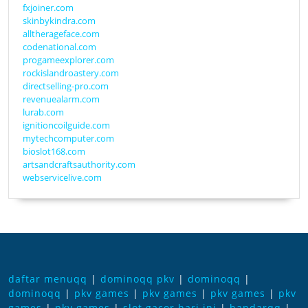
fxjoiner.com
skinbykindra.com
alltherageface.com
codenational.com
progameexplorer.com
rockislandroastery.com
directselling-pro.com
revenuealarm.com
lurab.com
ignitioncoilguide.com
mytechcomputer.com
bioslot168.com
artsandcraftsauthority.com
webservicelive.com
daftar menuqq
|
dominoqq pkv
|
dominoqq
|
dominoqq
|
pkv games
|
pkv games
|
pkv games
|
pkv
games
|
pkv games
|
slot gacor hari ini
|
bandarqq
|