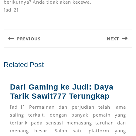
berikutnya? Anda tidak akan kecewa.
[ad_2]
Post
navigation
PREVIOUS
NEXT
Previous
Next
post:
post:
Related Post
Dari Gaming ke Judi: Daya
Dari
Tarik Sawit777 Terungkap
Gamin
[ad_1] Permainan dan perjudian telah lama
ke
saling terkait, dengan banyak pemain yang
Judi:
tertarik pada sensasi memasang taruhan dan
menang besar. Salah satu platform yang
Daya