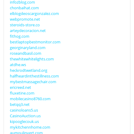
infozblog.com
chonbaihat.com
elblogdeoscargonzalez.com
webpromote.net
steroids-store.co
arteydecoracion.net
fithog.com
bestlaptopbestmonitor.com
georginaryland.com
roseandbasil.com
thewhitewhitelights.com
atdhe.ws
heckrodtwetland.org
halfheardinthestillness.com
mybestmassagechair.com
ericreed.net
fluxetine.com
mobilecasino8760.com
betqq3.net
casinoloans5.us
CasinoAuction.us
kipooglecouk.us
mykitchennhome.com
aumoulinvert.com