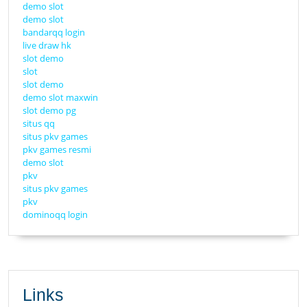
demo slot
demo slot
bandarqq login
live draw hk
slot demo
slot
slot demo
demo slot maxwin
slot demo pg
situs qq
situs pkv games
pkv games resmi
demo slot
pkv
situs pkv games
pkv
dominoqq login
Links