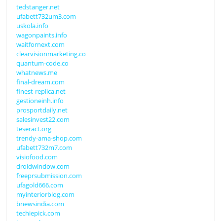
tedstanger.net
ufabett732um3.com
uskola.info
wagonpaints.info
waitfornext.com
clearvisionmarketing.co
quantum-code.co
whatnews.me
final-dream.com
finest-replica.net
gestioneinh.info
prosportdaily.net
salesinvest22.com
teseract.org
trendy-ama-shop.com
ufabett732m7.com
visiofood.com
droidwindow.com
freeprsubmission.com
ufagold666.com
myinteriorblog.com
bnewsindia.com
techiepick.com