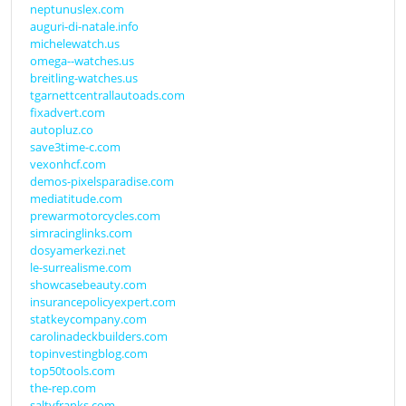
neptunuslex.com
auguri-di-natale.info
michelewatch.us
omega--watches.us
breitling-watches.us
tgarnettcentrallautoads.com
fixadvert.com
autopluz.co
save3time-c.com
vexonhcf.com
demos-pixelsparadise.com
mediatitude.com
prewarmotorcycles.com
simracinglinks.com
dosyamerkezi.net
le-surrealisme.com
showcasebeauty.com
insurancepolicyexpert.com
statkeycompany.com
carolinadeckbuilders.com
topinvestingblog.com
top50tools.com
the-rep.com
saltyfranks.com