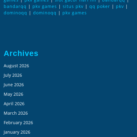
bandarqq
|
pkv games
|
situs pkv
|
qq poker
|
pkv
|
dominoqq
|
dominoqq
|
pkv games
Archives
August 2026
July 2026
June 2026
May 2026
April 2026
March 2026
February 2026
January 2026