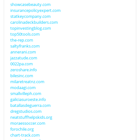
showcasebeauty.com
insurancepolicyexpert.com
statkeycompany.com
carolinadeckbuilders.com
topinvestingblog.com
top50tools.com
the-rep.com
saltyfranks.com
annerani.com
jazzatude.com
0022pa.com
zeroshare.info
bilesinc.com
milaretreatnz.com
modaagi.com
smallvilleph.com
galiciasuroeste.info
batallasdeguerra.com
dregstudios.com
neatstuffhelpskids.org
moraessoccer.com
forochile.org
chart-track.com