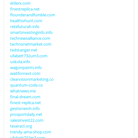
etilerx.com
finestreplica.net
flounderandfumble.com
healthohunt.com
retefuturah.info
smartinvestinginfo.info
technewsalliance.com
technonetmarket.com
tedstanger.net
ufabett732um3.com
uskola.info
wagonpaints.info
waitfornext.com
clearvisionmarketing.co
quantum-code.co
whatnews.me
final-dream.com
finest-replica.net
gestioneinh.info
prosportdaily.net
salesinvest22.com
teseract.org
trendy-ama-shop.com
ufabett732m7.com