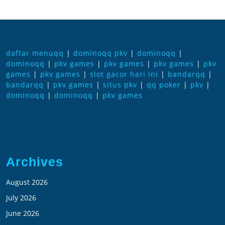
daftar menuqq
|
dominoqq pkv
|
dominoqq
|
dominoqq
|
pkv games
|
pkv games
|
pkv games
|
pkv
games
|
pkv games
|
slot gacor hari ini
|
bandarqq
|
bandarqq
|
pkv games
|
situs pkv
|
qq poker
|
pkv
|
dominoqq
|
dominoqq
|
pkv games
Archives
August 2026
July 2026
June 2026