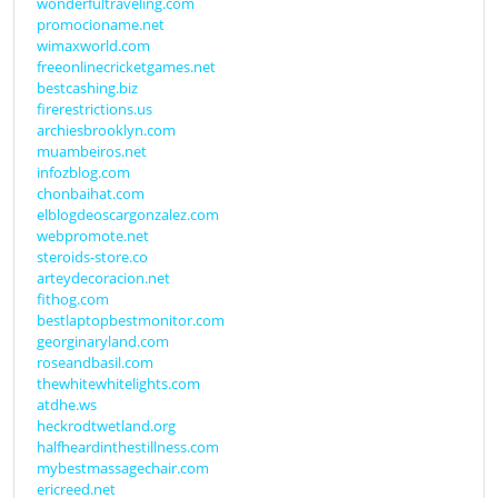
wonderfultraveling.com
promocioname.net
wimaxworld.com
freeonlinecricketgames.net
bestcashing.biz
firerestrictions.us
archiesbrooklyn.com
muambeiros.net
infozblog.com
chonbaihat.com
elblogdeoscargonzalez.com
webpromote.net
steroids-store.co
arteydecoracion.net
fithog.com
bestlaptopbestmonitor.com
georginaryland.com
roseandbasil.com
thewhitewhitelights.com
atdhe.ws
heckrodtwetland.org
halfheardinthestillness.com
mybestmassagechair.com
ericreed.net