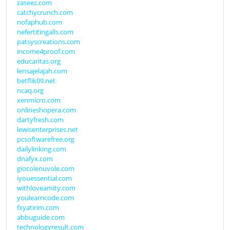
zaseez.com
catchycrunch.com
nofaphub.com
nefertitingalls.com
patsyscreations.com
income4proof.com
educaritas.org
lensajelajah.com
betflik09.net
ncaq.org
xenmicro.com
onlineshopera.com
dartyfresh.com
lewisenterprises.net
pcsoftwarefree.org
dailylinking.com
dnafyx.com
giocolenuvole.com
iyouessential.com
withloveamity.com
youlearncode.com
fxyatirim.com
abbuguide.com
technologyresult.com