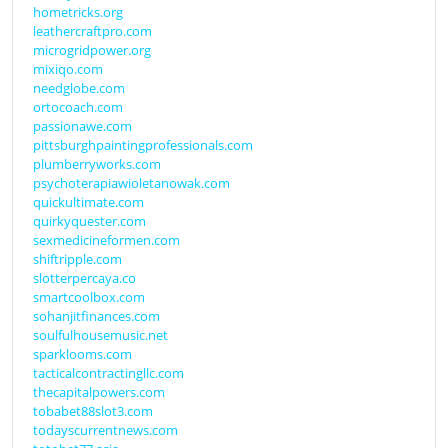
hometricks.org
leathercraftpro.com
microgridpower.org
mixiqo.com
needglobe.com
ortocoach.com
passionawe.com
pittsburghpaintingprofessionals.com
plumberryworks.com
psychoterapiawioletanowak.com
quickultimate.com
quirkyquester.com
sexmedicineformen.com
shiftripple.com
slotterpercaya.co
smartcoolbox.com
sohanjitfinances.com
soulfulhousemusic.net
sparklooms.com
tacticalcontractingllc.com
thecapitalpowers.com
tobabet88slot3.com
todayscurrentnews.com