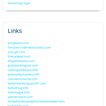
dominoqq login
Links
punjwanis.com
the-parcs-clematiscondos.com
jusu-gb.com
thecarepet.com
blogwriterplus.com
guestpostingseo.com
casinogambitpro.info
pokerplaymasters.info
courseoncourse.com
bantinbatdongsan247.com
bahednog.info
bahenxgek.info
pertamaskre.com
threadsvideoandphotodownloader.com
techgiddy.com