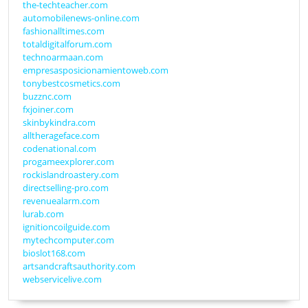
the-techteacher.com
automobilenews-online.com
fashionalltimes.com
totaldigitalforum.com
technoarmaan.com
empresasposicionamientoweb.com
tonybestcosmetics.com
buzznc.com
fxjoiner.com
skinbykindra.com
alltherageface.com
codenational.com
progameexplorer.com
rockislandroastery.com
directselling-pro.com
revenuealarm.com
lurab.com
ignitioncoilguide.com
mytechcomputer.com
bioslot168.com
artsandcraftsauthority.com
webservicelive.com