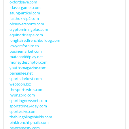
oxfordsave.com
iclassicgames.com
saung-artikel.com
fasthokivip2.com
observersports.com
cryptominingplus.com
aquinoticiaspe.com
longhairedfrenchbulldog.com
lawyersforhire.co
businemarket.com
matahari88play.net
moneydescriptor.com
youthsmagazine.com
painaidee.net
sportsdarkest.com
webtoon.biz
thesportswires.com
hyungpro.com
sportingnewsnet.com
sportstime24day.com
sporteslive.com
theblingblingshields.com
pinkfrenchtipnails.com
newgamestv.com