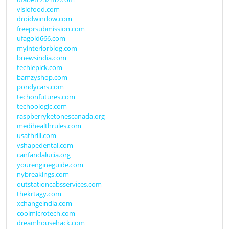
visiofood.com
droidwindow.com
freeprsubmission.com
ufagold666.com
myinteriorblog.com
bnewsindia.com
techiepick.com
bamzyshop.com
pondycars.com
techonfutures.com
techoologic.com
raspberryketonescanada.org
medihealthrules.com
usathrill.com
vshapedental.com
canfandalucia.org
yourengineguide.com
nybreakings.com
outstationcabsservices.com
thekrtagy.com
xchangeindia.com
coolmicrotech.com
dreamhousehack.com