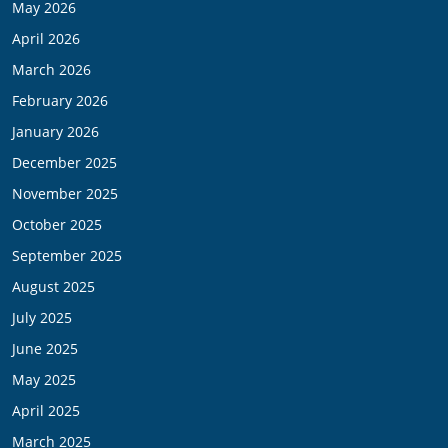
May 2026
April 2026
March 2026
February 2026
January 2026
December 2025
November 2025
October 2025
September 2025
August 2025
July 2025
June 2025
May 2025
April 2025
March 2025