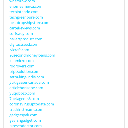
whatszow.com
ehomeamerca.com
techintendo.com
techgreenpure.com
bestdropshipstore.com
cartelreviews.com
surfsway.com
nailartproduct.com
digitactseed.com
lvlcraft.com
90secondmoneyloans.com
xenmicro.com
rodrovers.com
tripssolution.com
satta-king-india.com
yukigassencanada.com
articlehorizone.com
yuqqbbzp.com
7betagents6.com
coronavirusuptodate.com
crackinstreams.com
gadgetspak.com
gearsngadget.com
hireseodoctor.com