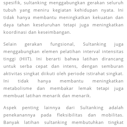
spesifik, sultanking menggabungkan gerakan seluruh
tubuh yang meniru kegiatan kehidupan nyata. Ini
tidak hanya membantu meningkatkan kekuatan dan
daya tahan keseluruhan tetapi juga meningkatkan
koordinasi dan keseimbangan.
Selain gerakan fungsional, Sultanking juga
menggabungkan elemen pelatihan interval intensitas
tinggi (HIIT). Ini berarti bahwa latihan dirancang
untuk serba cepat dan intens, dengan semburan
aktivitas singkat diikuti oleh periode istirahat singkat.
Ini tidak hanya membantu meningkatkan
metabolisme dan membakar lemak tetapi juga
membuat latihan menarik dan menarik.
Aspek penting lainnya dari Sultanking adalah
penekanannya pada fleksibilitas dan mobilitas.
Banyak latihan sultanking membutuhkan tingkat