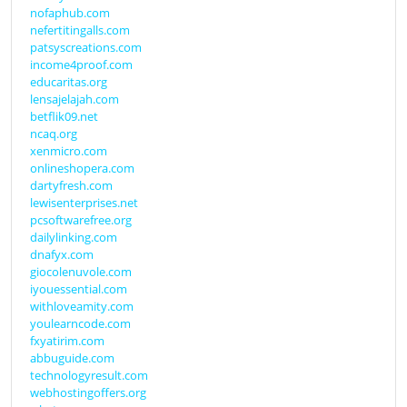
nofaphub.com
nefertitingalls.com
patsyscreations.com
income4proof.com
educaritas.org
lensajelajah.com
betflik09.net
ncaq.org
xenmicro.com
onlineshopera.com
dartyfresh.com
lewisenterprises.net
pcsoftwarefree.org
dailylinking.com
dnafyx.com
giocolenuvole.com
iyouessential.com
withloveamity.com
youlearncode.com
fxyatirim.com
abbuguide.com
technologyresult.com
webhostingoffers.org