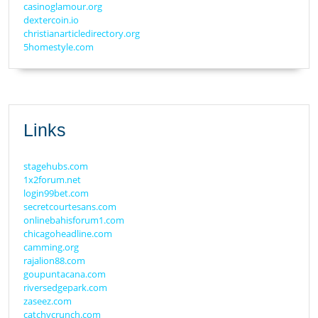
casinoglamour.org
dextercoin.io
christianarticledirectory.org
5homestyle.com
Links
stagehubs.com
1x2forum.net
login99bet.com
secretcourtesans.com
onlinebahisforum1.com
chicagoheadline.com
camming.org
rajalion88.com
goupuntacana.com
riversedgepark.com
zaseez.com
catchycrunch.com