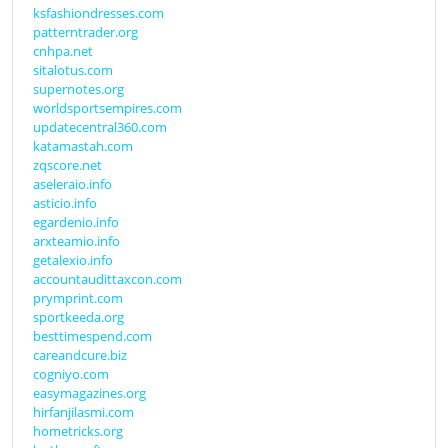
ksfashiondresses.com
patterntrader.org
cnhpa.net
sitalotus.com
supernotes.org
worldsportsempires.com
updatecentral360.com
katamastah.com
zqscore.net
aseleraio.info
asticio.info
egardenio.info
arxteamio.info
getalexio.info
accountaudittaxcon.com
prymprint.com
sportkeeda.org
besttimespend.com
careandcure.biz
cogniyo.com
easymagazines.org
hirfanjilasmi.com
hometricks.org