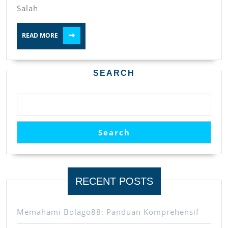
Salah
READ
READ MORE
MORE
SEARCH
Search
RECENT POSTS
Memahami Bolago88: Panduan Komprehensif