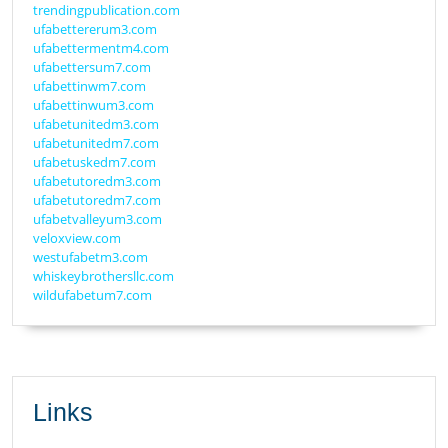
trendingpublication.com
ufabettererum3.com
ufabettermentm4.com
ufabettersum7.com
ufabettinwm7.com
ufabettinwum3.com
ufabetunitedm3.com
ufabetunitedm7.com
ufabetuskedm7.com
ufabetutoredm3.com
ufabetutoredm7.com
ufabetvalleyum3.com
veloxview.com
westufabetm3.com
whiskeybrothersllc.com
wildufabetum7.com
Links