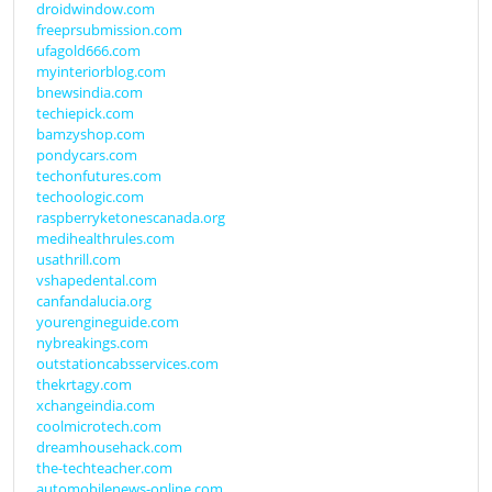
droidwindow.com
freeprsubmission.com
ufagold666.com
myinteriorblog.com
bnewsindia.com
techiepick.com
bamzyshop.com
pondycars.com
techonfutures.com
techoologic.com
raspberryketonescanada.org
medihealthrules.com
usathrill.com
vshapedental.com
canfandalucia.org
yourengineguide.com
nybreakings.com
outstationcabsservices.com
thekrtagy.com
xchangeindia.com
coolmicrotech.com
dreamhousehack.com
the-techteacher.com
automobilenews-online.com