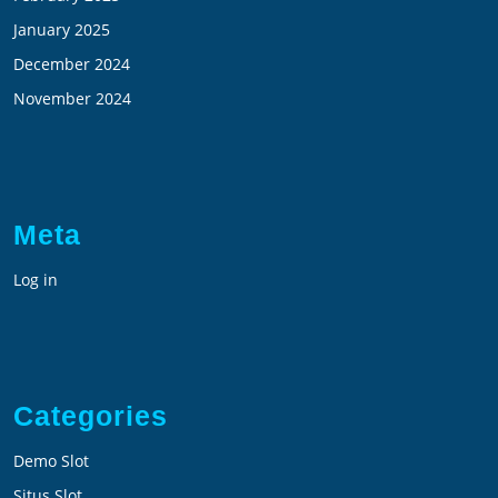
January 2025
December 2024
November 2024
Meta
Log in
Categories
Demo Slot
Situs Slot