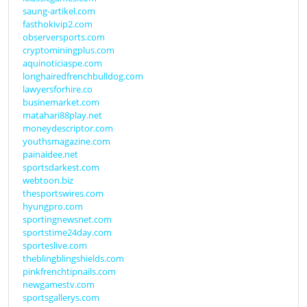
saung-artikel.com
fasthokivip2.com
observersports.com
cryptominingplus.com
aquinoticiaspe.com
longhairedfrenchbulldog.com
lawyersforhire.co
businemarket.com
matahari88play.net
moneydescriptor.com
youthsmagazine.com
painaidee.net
sportsdarkest.com
webtoon.biz
thesportswires.com
hyungpro.com
sportingnewsnet.com
sportstime24day.com
sporteslive.com
theblingblingshields.com
pinkfrenchtipnails.com
newgamestv.com
sportsgallerys.com