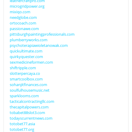
leathercraftpro.com
microgridpower.org
mixiqo.com
needglobe.com
ortocoach.com
passionawe.com
pittsburghpaintingprofessionals.com
plumberryworks.com
psychoterapiawioletanowak.com
quickultimate.com
quirkyquester.com
sexmedicineformen.com
shiftripple.com
slotterpercaya.co
smartcoolbox.com
sohanjitfinances.com
soulfulhousemusic.net
sparklooms.com
tacticalcontractingllc.com
thecapitalpowers.com
tobabet88slot3.com
todayscurrentnews.com
totobet77.asia
totobet77.org