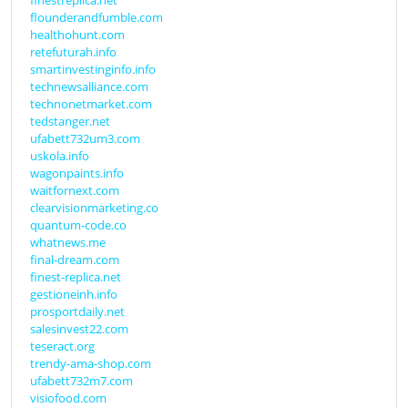
flounderandfumble.com
healthohunt.com
retefuturah.info
smartinvestinginfo.info
technewsalliance.com
technonetmarket.com
tedstanger.net
ufabett732um3.com
uskola.info
wagonpaints.info
waitfornext.com
clearvisionmarketing.co
quantum-code.co
whatnews.me
final-dream.com
finest-replica.net
gestioneinh.info
prosportdaily.net
salesinvest22.com
teseract.org
trendy-ama-shop.com
ufabett732m7.com
visiofood.com