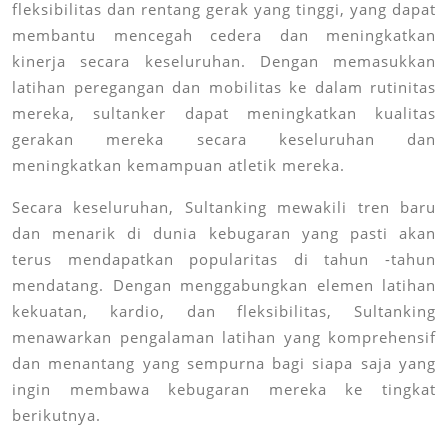
fleksibilitas dan rentang gerak yang tinggi, yang dapat
membantu mencegah cedera dan meningkatkan
kinerja secara keseluruhan. Dengan memasukkan
latihan peregangan dan mobilitas ke dalam rutinitas
mereka, sultanker dapat meningkatkan kualitas
gerakan mereka secara keseluruhan dan
meningkatkan kemampuan atletik mereka.
Secara keseluruhan, Sultanking mewakili tren baru
dan menarik di dunia kebugaran yang pasti akan
terus mendapatkan popularitas di tahun -tahun
mendatang. Dengan menggabungkan elemen latihan
kekuatan, kardio, dan fleksibilitas, Sultanking
menawarkan pengalaman latihan yang komprehensif
dan menantang yang sempurna bagi siapa saja yang
ingin membawa kebugaran mereka ke tingkat
berikutnya.