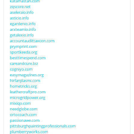
katamastah.com
zqscore.net
aseleraio.info
asticio.info
egardenio.info
arxteamio.info
getalexio.info
accountaudittaxcon.com
prymprint.com
sportkeeda.org
besttimespend.com
careandcure.biz
cogniyo.com
easymagazines.org
hirfanjilasmi.com
hometricks.org
leathercraftpro.com
microgridpower.org
mixiqo.com
needglobe.com
ortocoach.com
passionawe.com
pittsburghpaintingprofessionals.com
plumberryworks.com