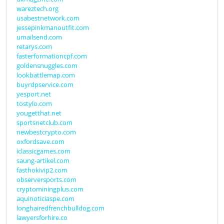
wareztech.org
usabestnetwork.com
jessepinkmanoutfit.com
umailsend.com
retarys.com
fasterformationcpf.com
goldensnuggles.com
lookbattlemap.com
buyrdpservice.com
yesport.net
tostylo.com
yougetthat.net
sportsnetclub.com
newbestcrypto.com
oxfordsave.com
iclassicgames.com
saung-artikel.com
fasthokivip2.com
observersports.com
cryptominingplus.com
aquinoticiaspe.com
longhairedfrenchbulldog.com
lawyersforhire.co