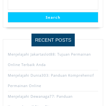
Search
RECENT POSTS
Menjelajahi Jakartaslot88: Tujuan Permainan
Online Terbaik Anda
Menjelajahi Dunia303: Panduan Komprehensif
Permainan Online
Menjelajahi Dewanaga77: Panduan