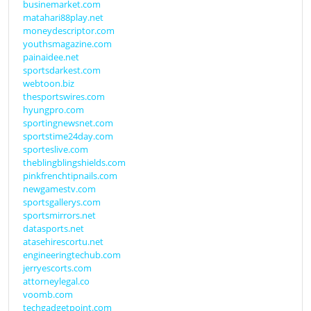
businemarket.com
matahari88play.net
moneydescriptor.com
youthsmagazine.com
painaidee.net
sportsdarkest.com
webtoon.biz
thesportswires.com
hyungpro.com
sportingnewsnet.com
sportstime24day.com
sporteslive.com
theblingblingshields.com
pinkfrenchtipnails.com
newgamestv.com
sportsgallerys.com
sportsmirrors.net
datasports.net
atasehirescortu.net
engineeringtechub.com
jerryescorts.com
attorneylegal.co
voomb.com
techgadgetpoint.com