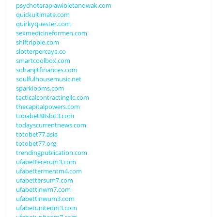
psychoterapiawioletanowak.com
quickultimate.com
quirkyquester.com
sexmedicineformen.com
shiftripple.com
slotterpercaya.co
smartcoolbox.com
sohanjitfinances.com
soulfulhousemusic.net
sparklooms.com
tacticalcontractingllc.com
thecapitalpowers.com
tobabet88slot3.com
todayscurrentnews.com
totobet77.asia
totobet77.org
trendingpublication.com
ufabettererum3.com
ufabettermentm4.com
ufabettersum7.com
ufabettinwm7.com
ufabettinwum3.com
ufabetunitedm3.com
ufabetunitedm7.com