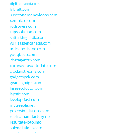
digitactseed.com
lvlcraft.com
90secondmoneyloans.com
xenmicro.com
rodrovers.com
tripssolution.com
satta-king-india.com
yukigassencanada.com
articlehorizone.com
yuqqbbzp.com
7betagents6.com
coronavirusuptodate.com
crackinstreams.com
gadgetspak.com
gearsngadget.com
hireseodoctor.com
lapsfit.com
levelup-fast.com
mytreepla.net
pokersimulations.com
replicamanufactory.net
rezultate-loto.info
splendifulous.com