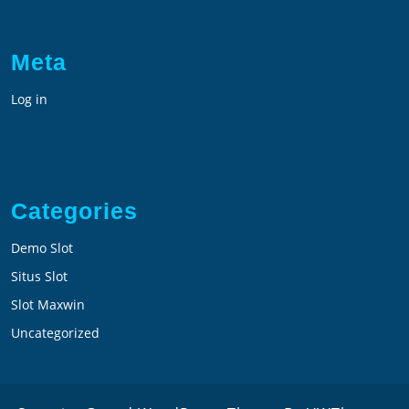
Meta
Log in
Categories
Demo Slot
Situs Slot
Slot Maxwin
Uncategorized