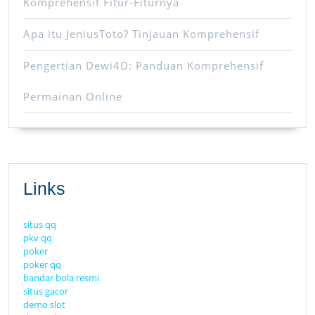
Komprehensif Fitur-Fiturnya
Apa itu JeniusToto? Tinjauan Komprehensif
Pengertian Dewi4D: Panduan Komprehensif
Permainan Online
Links
situs qq
pkv qq
poker
poker qq
bandar bola resmi
situs gacor
demo slot