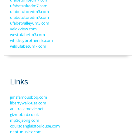
ufabetuskedm7.com
ufabetutoredm3.com
ufabetutoredm7.com
ufabetvalleyum3.com
veloxview.com
westufabetm3.com
whiskeybrothersllc.com
wildufabetum7.com
Links
jimsfamousbbq.com
libertywalk-usa.com
australiamovie.net
gizmobird.co.uk
mp3djsong.com
coursdanglaistoulouse.com
neptunuslex.com