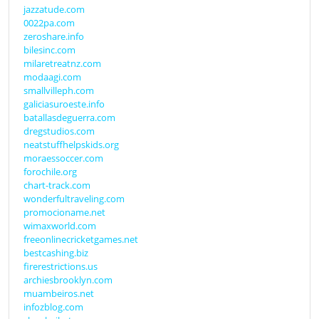
jazzatude.com
0022pa.com
zeroshare.info
bilesinc.com
milaretreatnz.com
modaagi.com
smallvilleph.com
galiciasuroeste.info
batallasdeguerra.com
dregstudios.com
neatstuffhelpskids.org
moraessoccer.com
forochile.org
chart-track.com
wonderfultraveling.com
promocioname.net
wimaxworld.com
freeonlinecricketgames.net
bestcashing.biz
firerestrictions.us
archiesbrooklyn.com
muambeiros.net
infozblog.com