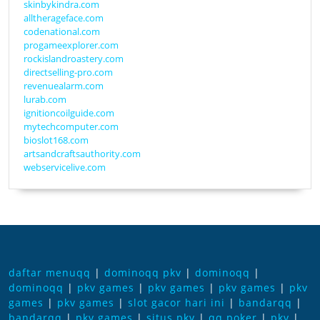
skinbykindra.com
alltherageface.com
codenational.com
progameexplorer.com
rockislandroastery.com
directselling-pro.com
revenuealarm.com
lurab.com
ignitioncoilguide.com
mytechcomputer.com
bioslot168.com
artsandcraftsauthority.com
webservicelive.com
daftar menuqq
|
dominoqq pkv
|
dominoqq
|
dominoqq
|
pkv games
|
pkv games
|
pkv games
|
pkv
games
|
pkv games
|
slot gacor hari ini
|
bandarqq
|
bandarqq
|
pkv games
|
situs pkv
|
qq poker
|
pkv
|