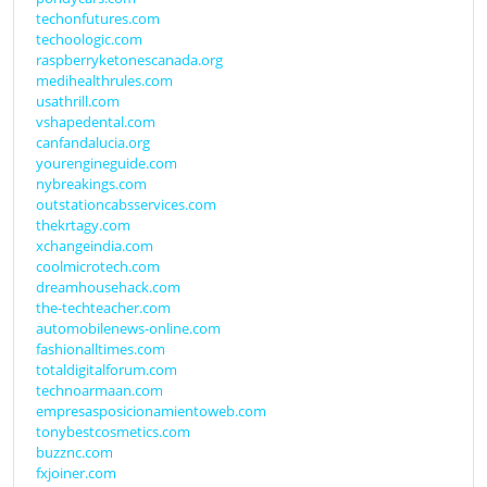
techonfutures.com
techoologic.com
raspberryketonescanada.org
medihealthrules.com
usathrill.com
vshapedental.com
canfandalucia.org
yourengineguide.com
nybreakings.com
outstationcabsservices.com
thekrtagy.com
xchangeindia.com
coolmicrotech.com
dreamhousehack.com
the-techteacher.com
automobilenews-online.com
fashionalltimes.com
totaldigitalforum.com
technoarmaan.com
empresasposicionamientoweb.com
tonybestcosmetics.com
buzznc.com
fxjoiner.com