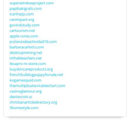
superwindowproject.com
papibakigrafo.com
icanhazjs.com
canimpact.org
goviralstudy.com
cartourism.net
apple-cores.com
pulserasdeactividad10.com
barbaracarlotti.com
desktopmining.net
inthebleachers.net
lexapro-rx-store.com
buyskincareproducts.org
frenchbulldogpuppyforsale.net
kogamasquid.com
themultiplicationtablechart.com
casinoglamour.org
dextercoin.io
christianarticledirectory.org
5homestyle.com