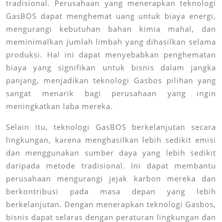
tradisional. Perusahaan yang menerapkan teknologi
GasBOS dapat menghemat uang untuk biaya energi,
mengurangi kebutuhan bahan kimia mahal, dan
meminimalkan jumlah limbah yang dihasilkan selama
produksi. Hal ini dapat menyebabkan penghematan
biaya yang signifikan untuk bisnis dalam jangka
panjang, menjadikan teknologi Gasbos pilihan yang
sangat menarik bagi perusahaan yang ingin
meningkatkan laba mereka.
Selain itu, teknologi GasBOS berkelanjutan secara
lingkungan, karena menghasilkan lebih sedikit emisi
dan menggunakan sumber daya yang lebih sedikit
daripada metode tradisional. Ini dapat membantu
perusahaan mengurangi jejak karbon mereka dan
berkontribusi pada masa depan yang lebih
berkelanjutan. Dengan menerapkan teknologi Gasbos,
bisnis dapat selaras dengan peraturan lingkungan dan