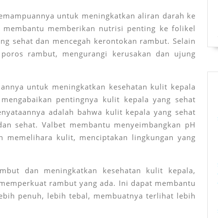
kemampuannya untuk meningkatkan aliran darah ke
ni membantu memberikan nutrisi penting ke folikel
g sehat dan mencegah kerontokan rambut. Selain
 poros rambut, mengurangi kerusakan dan ujung
annya untuk meningkatkan kesehatan kulit kepala
mengabaikan pentingnya kulit kepala yang sehat
nyataannya adalah bahwa kulit kepala yang sehat
 dan sehat. Valbet membantu menyeimbangkan pH
n memelihara kulit, menciptakan lingkungan yang
but dan meningkatkan kesehatan kulit kepala,
memperkuat rambut yang ada. Ini dapat membantu
ih penuh, lebih tebal, membuatnya terlihat lebih