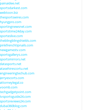
painaidee.net
sportsdarkest.com
webtoon.biz
thesportswires.com
hyungpro.com
sportingnewsnet.com
sportstime24day.com
sporteslive.com
theblingblingshields.com
pinkfrenchtipnails.com
newgamestv.com
sportsgallerys.com
sportsmirrors.net
datasports.net
atasehirescortu.net
engineeringtechub.com
jerryescorts.com
attorneylegal.co
voomb.com
techgadgetpoint.com
tvsportsguide24.com
sportsreviews24.com
dubai360blog.com