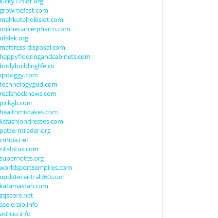
lucky77slot.org
growmefast.com
mahkotahokislot.com
onlinecancerpharm.com
ufalek.org
mattress-disposal.com
happyflooringandcabinets.com
bodybuildinglife.co
qrdoggy.com
technologygud.com
realshocknews.com
pickgb.com
healthmistakes.com
ksfashiondresses.com
patterntrader.org
cnhpa.net
sitalotus.com
supernotes.org
worldsportsempires.com
updatecentral360.com
katamastah.com
zqscore.net
aseleraio.info
asticio.info