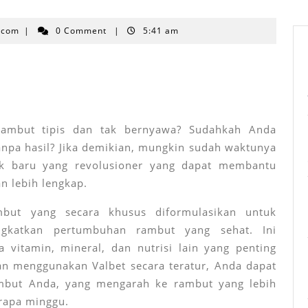
admin@cantshoutitout.com
.com
|
0 Comment
|
5:41 am
rambut tipis dan tak bernyawa? Sudahkah Anda
pa hasil? Jika demikian, mungkin sudah waktunya
k baru yang revolusioner yang dapat membantu
n lebih lengkap.
but yang secara khusus diformulasikan untuk
ngkatkan pertumbuhan rambut yang sehat. Ini
vitamin, mineral, dan nutrisi lain yang penting
n menggunakan Valbet secara teratur, Anda dapat
ambut Anda, yang mengarah ke rambut yang lebih
rapa minggu.