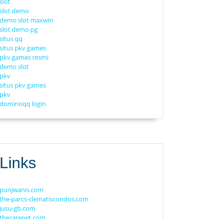
slot
slot demo
demo slot maxwin
slot demo pg
situs qq
situs pkv games
pkv games resmi
demo slot
pkv
situs pkv games
pkv
dominoqq login
Links
punjwanis.com
the-parcs-clematiscondos.com
jusu-gb.com
thecarepet.com