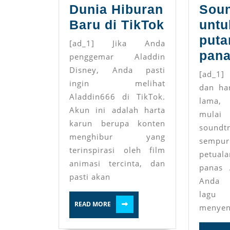
Dunia Hiburan
Soun
Aladdin66
Baru di TikTok
untu
Dunia
puta
[ad_1] Jika Anda
Hiburan
pan
penggemar Aladdin
Baru
Disney, Anda pasti
[ad_1]
ingin melihat
di
dan har
Aladdin666 di TikTok.
TikTok
lama, 
Akun ini adalah harta
mula
karun berupa konten
soun
menghibur yang
semp
terinspirasi oleh film
petua
animasi tercinta, dan
panas 
pasti akan
Anda 
lagu 
READ
READ MORE
menyen
MORE